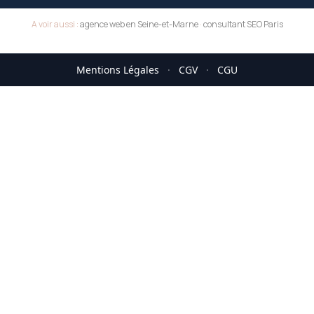
A voir aussi :
agence web en Seine-et-Marne
·
consultant SEO Paris
Mentions Légales
·
CGV
·
CGU