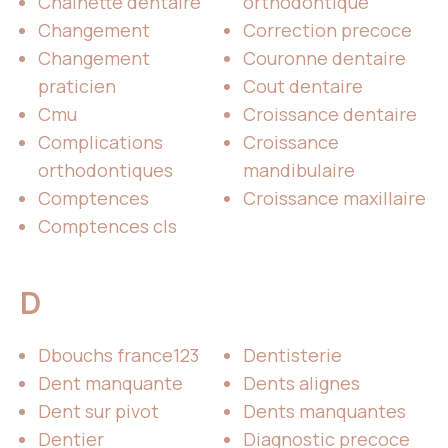
Chainette dentaire
orthodontique
Changement
Correction precoce
Changement
Couronne dentaire
praticien
Cout dentaire
Cmu
Croissance dentaire
Complications
Croissance
orthodontiques
mandibulaire
Comptences
Croissance maxillaire
Comptences cls
D
Dbouchs france123
Dentisterie
Dent manquante
Dents alignes
Dent sur pivot
Dents manquantes
Dentier
Diagnostic precoce