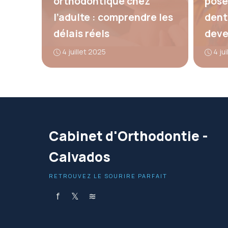
orthodontique chez
pose
l’adulte : comprendre les
dent
délais réels
deve
4 juillet 2025
4 ju
Cabinet d'Orthodontie -
Calvados
RETROUVEZ LE SOURIRE PARFAIT
f
𝕏
≋