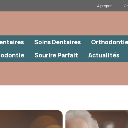
À propos
Ch
entaires
Soins Dentaires
Orthodontie
hodontie
Sourire Parfait
Actualités