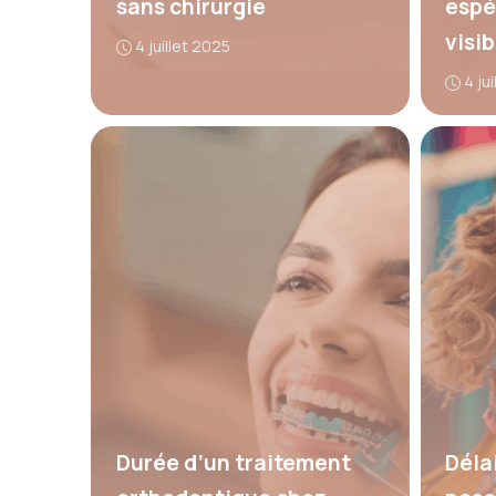
sans chirurgie
espé
visib
4 juillet 2025
4 ju
Durée d’un traitement
Délai