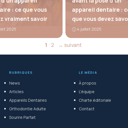
 d’un appareil
avant la pose d’un
aire : ce que vous
appareil dentaire : c
z vraiment savoir
que vous devez savo
illet 2025
4 juillet 2025
Page
Page
1
2
→
suivant
RUBRIQUES
LE MÉDIA
News
À propos
Articles
L'équipe
Appareils Dentaires
Charte éditoriale
Orthodontie Adulte
Contact
Sourire Parfait