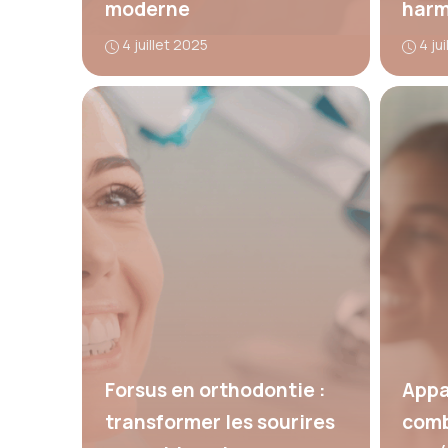
moderne
harm
4 juillet 2025
4 ju
Forsus en orthodontie :
Appa
transformer les sourires
comb