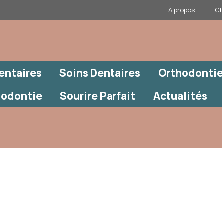
À propos
Ch
entaires
Soins Dentaires
Orthodontie
hodontie
Sourire Parfait
Actualités