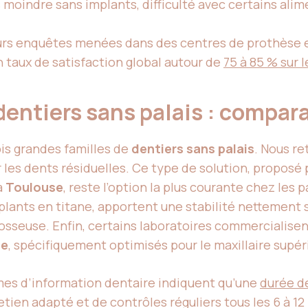
s moindre sans implants, difficulté avec certains ali
urs enquêtes menées dans des centres de prothèse
 taux de satisfaction global autour de
75 à 85 % sur 
 dentiers sans palais : compar
rois grandes familles de
dentiers sans palais
. Nous re
ur les dents résiduelles. Ce type de solution, propo
à
Toulouse
, reste l’option la plus courante chez les 
 implants en titane, apportent une stabilité nettemen
osseuse. Enfin, certains laboratoires commercialise
ce
, spécifiquement optimisés pour le maxillaire supér
es d’information dentaire indiquent qu’une
durée d
tien adapté et de contrôles réguliers tous les 6 à 1