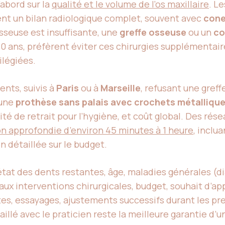
abord sur la
qualité et le volume de l’os maxillaire
. L
ent un bilan radiologique complet, souvent avec
cone
sseuse est insuffisante, une
greffe osseuse
ou un
co
0 ans, préfèrent éviter ces chirurgies supplémentair
ilégiées.
nts, suivis à
Paris
ou à
Marseille
, refusant une gref
 une
prothèse sans palais avec crochets métalliqu
ité de retrait pour l’hygiène, et coût global. Des r
on approfondie d’environ 45 minutes à 1 heure
, inclu
n détaillée sur le budget.
tat des dents restantes, âge, maladies générales (d
ux interventions chirurgicales, budget, souhait d’ap
es, essayages, ajustements successifs durant les p
illé avec le praticien reste la meilleure garantie d’u