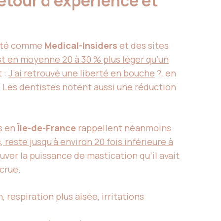
etour d’expérience et
santé comme
Medical-Insiders
et des sites
st en moyenne 20 à 30 % plus léger qu’un
 :
J’ai retrouvé une liberté en bouche
?, en
s. Les dentistes notent aussi une réduction
s en
Île-de-France
rappellent néanmoins
reste jusqu’à environ 20 fois inférieure à
ouver la puissance de mastication qu’il avait
crue.
 respiration plus aisée, irritations