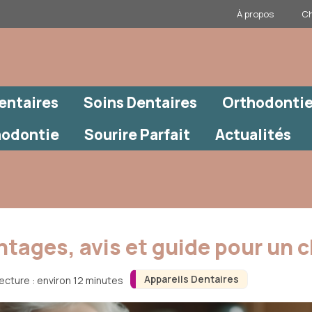
À propos
Ch
entaires
Soins Dentaires
Orthodontie
hodontie
Sourire Parfait
Actualités
antages, avis et guide pour un 
Appareils Dentaires
ecture : environ 12 minutes