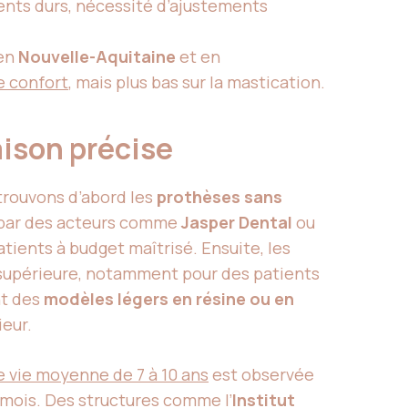
ments durs, nécessité d’ajustements
 en
Nouvelle-Aquitaine
et en
le confort
, mais plus bas sur la mastication.
aison précise
trouvons d’abord les
prothèses sans
sé par des acteurs comme
Jasper Dental
ou
patients à budget maîtrisé. Ensuite, les
t supérieure, notamment pour des patients
nt des
modèles légers en résine ou en
ieur.
e vie moyenne de 7 à 10 ans
est observée
2 mois. Des structures comme l’
Institut