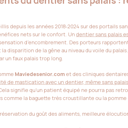
nts du dentier sans palais : r
illis depuis les années 2018‑2024 sur des portails 
néfices nets sur le confort. Un
dentier sans palais e
la sensation d’encombrement. Des porteurs rapportent
 la disparition de la gêne au niveau du voile du palai
r un faux palais trop long.
 comme
Maviedesenior.com
et des cliniques dentaire
té de mastication avec un dentier, même sans palais, 
 Cela signifie qu’un patient équipé ne pourra pas retr
urs comme la baguette très croustillante ou la pomme 
réservation du goût des aliments, meilleure élocution,