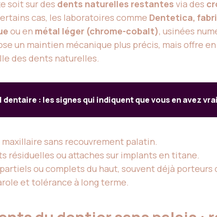
e soit sur des
dents naturelles restantes
via des
cr
certains cas, les laboratoires comme
Dentetica, fabr
ue
ou en
métal léger (chrome-cobalt)
, usinées num
pose un maintien mécanique plus précis, mais offre e
lle des dents naturelles.
l dentaire : les signes qui indiquent que vous en avez vr
maxillaire sans recouvrement palatin.
s résiduelles ou attaches sur implants en titane.
partiels ou complets du haut, souvent déjà porteurs 
arole et tolérance à long terme.