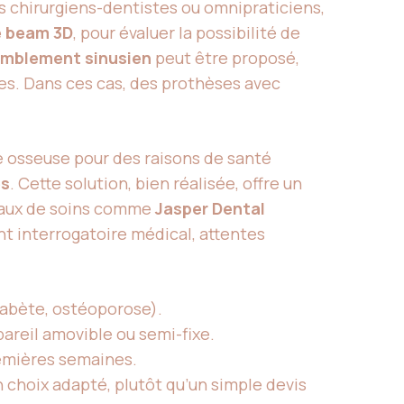
es chirurgiens-dentistes ou omnipraticiens,
 beam 3D
, pour évaluer la possibilité de
mblement sinusien
peut être proposé,
es. Dans ces cas, des prothèses avec
fe osseuse pour des raisons de santé
es
. Cette solution, bien réalisée, offre un
éseaux de soins comme
Jasper Dental
ant interrogatoire médical, attentes
iabète, ostéoporose).
pareil amovible ou semi-fixe.
remières semaines.
n choix adapté, plutôt qu’un simple devis