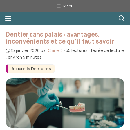
Aller
Menu
au
Menu
contenu
Dentier sans palais : avantages,
inconvénients et ce qu’il faut savoir
15 janvier 2026
par
Claire D.
·
55 lectures
·
Durée de lecture
: environ 5 minutes
Appareils Dentaires