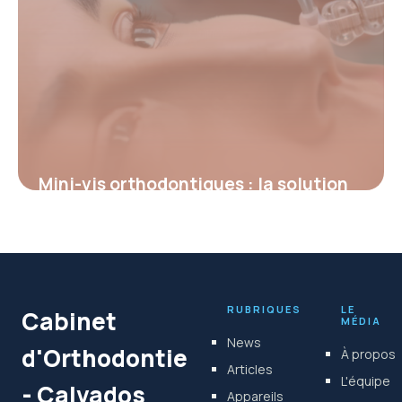
Mini-vis orthodontiques : la solution
innovante pour un ancrage précis
15 juin 2026
RUBRIQUES
LE
Cabinet
MÉDIA
News
d'Orthodontie
À propos
Articles
L'équipe
- Calvados
Appareils