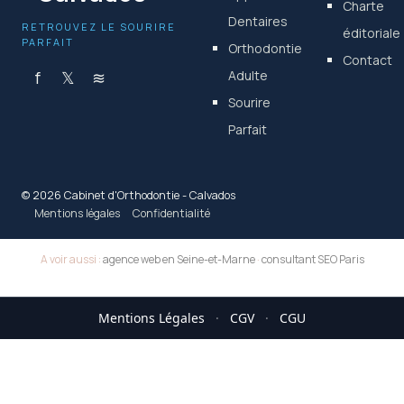
Charte
Dentaires
RETROUVEZ LE SOURIRE
éditoriale
PARFAIT
Orthodontie
Contact
f
𝕏
≋
Adulte
Sourire
Parfait
© 2026 Cabinet d'Orthodontie - Calvados
Mentions légales
Confidentialité
A voir aussi :
agence web en Seine-et-Marne
·
consultant SEO Paris
Mentions Légales
·
CGV
·
CGU