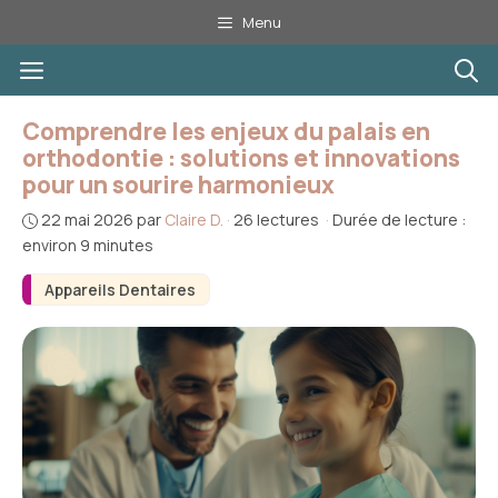
Aller
Menu
au
Menu
contenu
Comprendre les enjeux du palais en
orthodontie : solutions et innovations
pour un sourire harmonieux
22 mai 2026
par
Claire D.
·
26 lectures
·
Durée de lecture :
environ 9 minutes
Appareils Dentaires