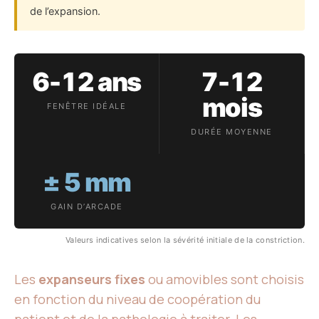
de l’expansion.
6-12 ans
7-12
mois
FENÊTRE IDÉALE
DURÉE MOYENNE
± 5 mm
GAIN D’ARCADE
Valeurs indicatives selon la sévérité initiale de la constriction.
Les
expanseurs fixes
ou amovibles sont choisis
en fonction du niveau de coopération du