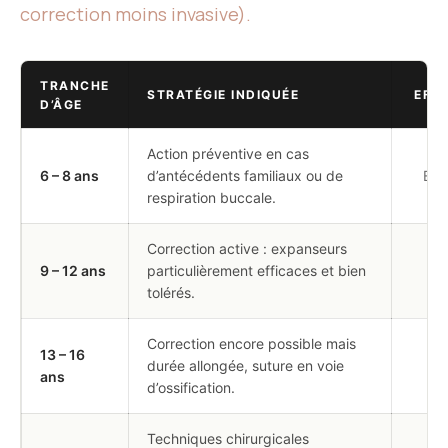
correction moins invasive).
TRANCHE
STRATÉGIE INDIQUÉE
EFFI
D’ÂGE
Action préventive en cas
6 – 8 ans
d’antécédents familiaux ou de
Exc
respiration buccale.
Correction active : expanseurs
9 – 12 ans
particulièrement efficaces et bien
Op
tolérés.
Correction encore possible mais
13 – 16
durée allongée, suture en voie
Mo
ans
d’ossification.
Techniques chirurgicales