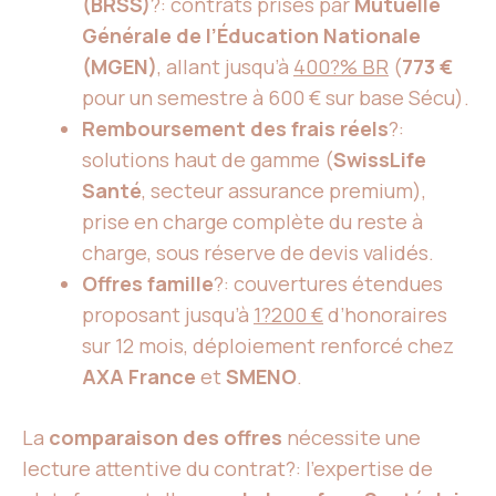
(BRSS)
?: contrats prisés par
Mutuelle
Générale de l’Éducation Nationale
(MGEN)
, allant jusqu’à
400?% BR
(
773 €
pour un semestre à 600 € sur base Sécu).
Remboursement des frais réels
?:
solutions haut de gamme (
SwissLife
Santé
, secteur assurance premium),
prise en charge complète du reste à
charge, sous réserve de devis validés.
Offres famille
?: couvertures étendues
proposant jusqu’à
1?200 €
d’honoraires
sur 12 mois, déploiement renforcé chez
AXA France
et
SMENO
.
La
comparaison des offres
nécessite une
lecture attentive du contrat?: l’expertise de