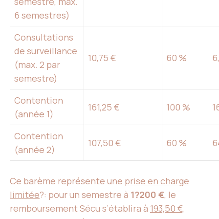
semestre, max.
6 semestres)
Consultations
de surveillance
10,75 €
60 %
6
(max. 2 par
semestre)
Contention
161,25 €
100 %
1
(année 1)
Contention
107,50 €
60 %
6
(année 2)
Ce barème représente une
prise en charge
limitée
?: pour un semestre à
1?200 €
, le
remboursement Sécu s’établira à
193,50 €
,