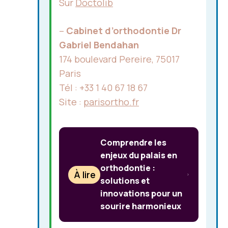
Sur
Doctolib
–
Cabinet d’orthodontie Dr
Gabriel Bendahan
174 boulevard Pereire, 75017
Paris
Tél : +33 1 40 67 18 67
Site :
parisortho.fr
Comprendre les
enjeux du palais en
orthodontie :
À lire
solutions et
innovations pour un
sourire harmonieux