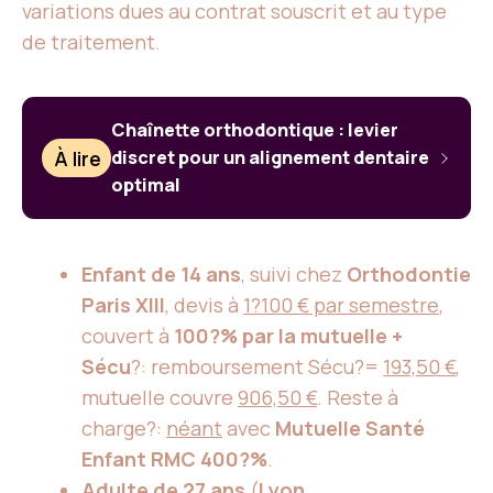
variations dues au contrat souscrit et au type
de traitement.
Chaînette orthodontique : levier
À lire
discret pour un alignement dentaire
optimal
Enfant de 14 ans
, suivi chez
Orthodontie
Paris XIII
, devis à
1?100 € par semestre
,
couvert à
100?% par la mutuelle +
Sécu
?: remboursement Sécu?=
193,50 €
,
mutuelle couvre
906,50 €
. Reste à
charge?:
néant
avec
Mutuelle Santé
Enfant RMC 400?%
.
Adulte de 27 ans
(
Lyon
,