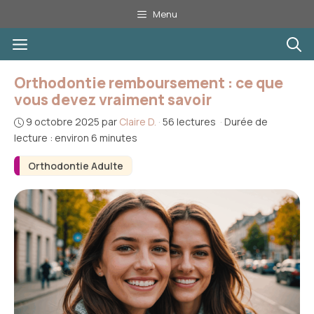
Aller
Menu
au
Menu
contenu
Orthodontie remboursement : ce que
vous devez vraiment savoir
9 octobre 2025
par
Claire D.
·
56 lectures
·
Durée de
lecture : environ 6 minutes
Orthodontie Adulte