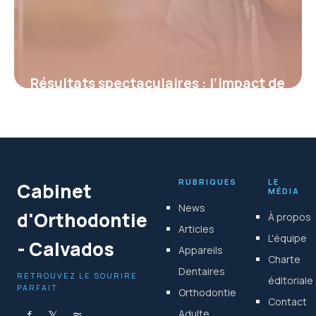
Résultats spectaculaires : l’impact de
l’orthodontie sur l’alignement de la
mâchoire, avant et après
4 juillet 2025
RUBRIQUES
LE
Cabinet
MÉDIA
News
d'Orthodontie
À propos
Articles
L'équipe
- Calvados
Appareils
Charte
Dentaires
RETROUVEZ LE SOURIRE
éditoriale
PARFAIT
Orthodontie
Contact
f
𝕏
≋
Adulte