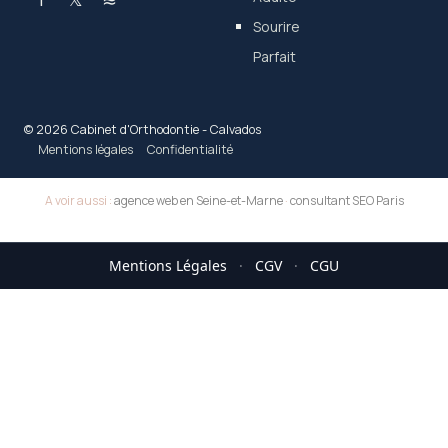
Sourire
Parfait
© 2026 Cabinet d'Orthodontie - Calvados
Mentions légales
Confidentialité
A voir aussi :
agence web en Seine-et-Marne
·
consultant SEO Paris
Mentions Légales
·
CGV
·
CGU