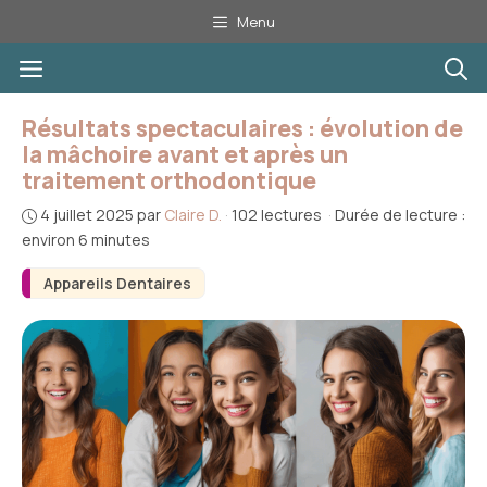
Aller
Menu
au
Menu
contenu
Résultats spectaculaires : évolution de
la mâchoire avant et après un
traitement orthodontique
4 juillet 2025
par
Claire D.
·
102 lectures
·
Durée de lecture :
environ 6 minutes
Appareils Dentaires