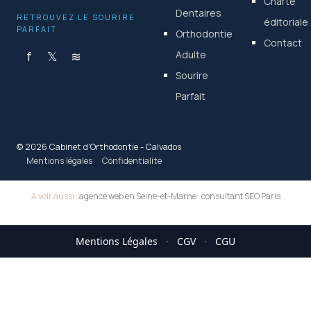
Charte
Dentaires
RETROUVEZ LE SOURIRE
éditoriale
PARFAIT
Orthodontie
Contact
f
𝕏
≋
Adulte
Sourire
Parfait
© 2026 Cabinet d'Orthodontie - Calvados
Mentions légales
Confidentialité
A voir aussi :
agence web en Seine-et-Marne
·
consultant SEO Paris
Mentions Légales
·
CGV
·
CGU