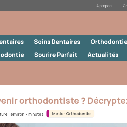
À propos
Ch
entaires
Soins Dentaires
Orthodontie
hodontie
Sourire Parfait
Actualités
venir orthodontiste ? Décryptez
Métier Orthodontie
ture : environ 7 minutes