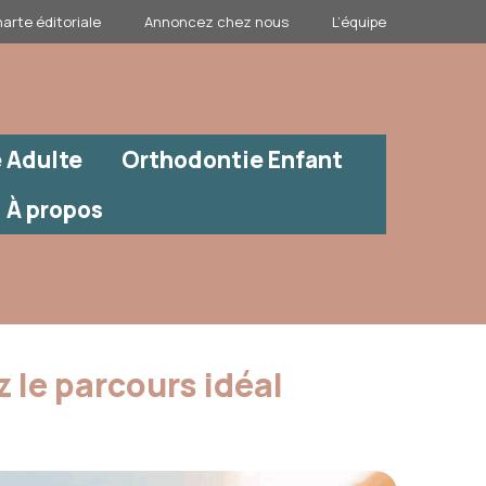
arte éditoriale
Annoncez chez nous
L’équipe
 Adulte
Orthodontie Enfant
À propos
 le parcours idéal