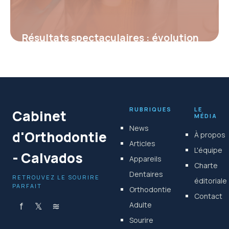
Résultats spectaculaires : évolution
de la mâchoire avant et après un
traitement orthodontique
4 juillet 2025
RUBRIQUES
LE
Cabinet
MÉDIA
News
d'Orthodontie
À propos
Articles
L'équipe
- Calvados
Appareils
Charte
Dentaires
RETROUVEZ LE SOURIRE
éditoriale
PARFAIT
Orthodontie
Contact
f
𝕏
≋
Adulte
Sourire