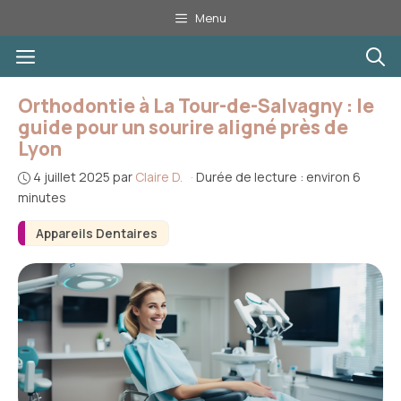
Aller
Menu
au
Menu
contenu
Orthodontie à La Tour-de-Salvagny : le
guide pour un sourire aligné près de
Lyon
4 juillet 2025
par
Claire D.
·
Durée de lecture : environ 6
minutes
Appareils Dentaires