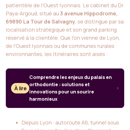
patientèle de l’Ouest lyonnais. Le cabinet du Dr
Paya-Argoud, situé au
3 avenue Hippodrome,
69890 La Tour de Salvagny
, se distingue par sa
localisation stratégique et son grand parking
réservé à la clientèle. Que l’on vienne de Lyon,
de l’Ouest lyonnais ou de communes rurales
environnantes, les itinéraires sont aisés :
Comprendre les enjeux du palais en
orthodontie : solutions et
À lire
innovations pour un sourire
harmonieux
Depuis Lyon : autoroute A6, tunnel sous