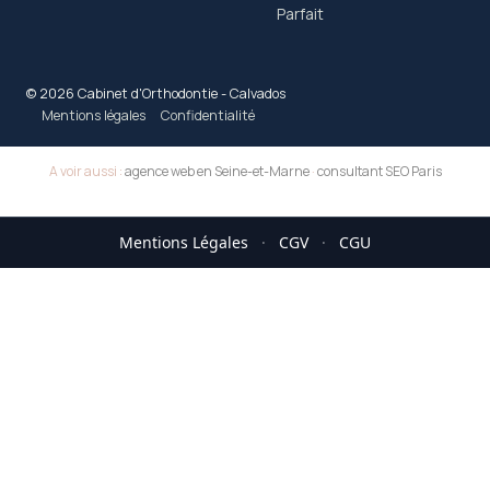
Parfait
© 2026 Cabinet d'Orthodontie - Calvados
Mentions légales
Confidentialité
A voir aussi :
agence web en Seine-et-Marne
·
consultant SEO Paris
Mentions Légales
·
CGV
·
CGU