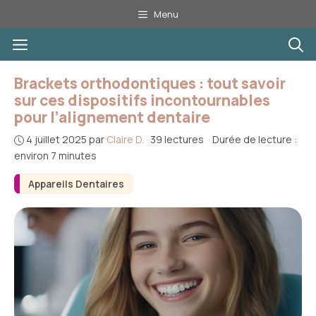
Aller
Menu
au
Menu
contenu
Brackets orthodontiques : tout savoir
sur ces dispositifs incontournables
pour l’alignement dentaire
4 juillet 2025
par
Claire D.
·
39 lectures
·
Durée de lecture :
environ 7 minutes
Appareils Dentaires