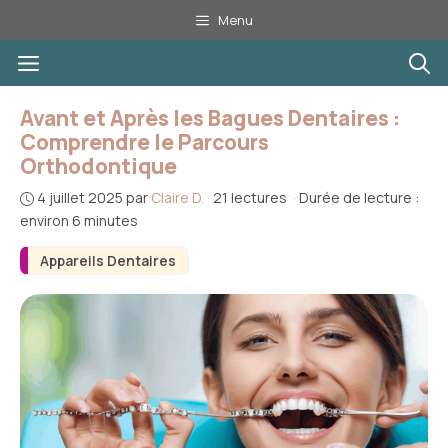
Aller
Menu
au
Menu
contenu
Avant et Après les Bagues Dentaires :
Comprendre le Parcours
Orthodontique
4 juillet 2025
par
Claire D.
·
21 lectures
·
Durée de lecture :
environ 6 minutes
Appareils Dentaires