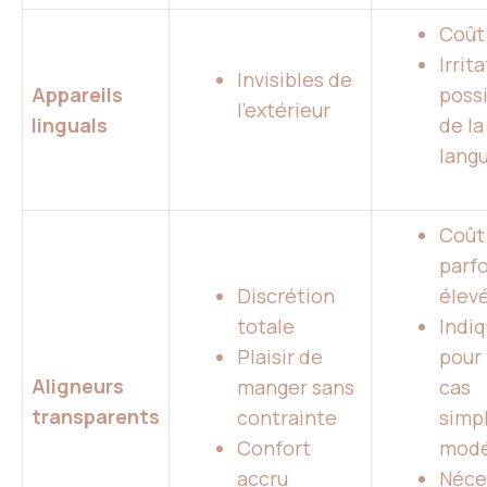
Coût
Irrit
Invisibles de
Appareils
poss
l’extérieur
linguals
de la
lang
Coût
parfo
Discrétion
élev
totale
Indi
Plaisir de
pour 
Aligneurs
manger sans
cas
transparents
contrainte
simp
Confort
modé
accru
Néce