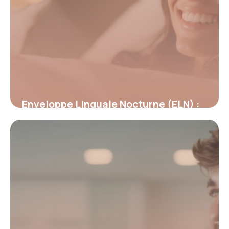
Enveloppe Linguale Nocturne (ELN) :
Révolution dans la rééducation
orthodontique
19 mai 2026