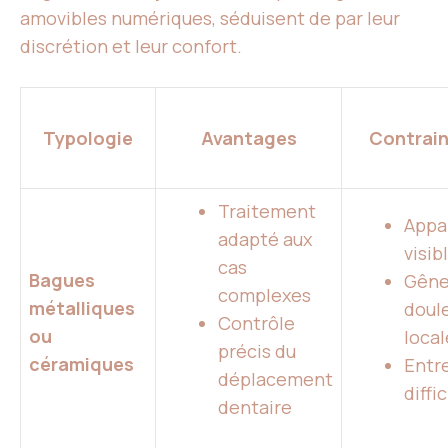
amovibles numériques, séduisent de par leur
discrétion et leur confort.
Typologie
Avantages
Contrai
Traitement
Appa
adapté aux
visib
cas
Bagues
Gêne
complexes
métalliques
doul
Contrôle
ou
local
précis du
céramiques
Entr
déplacement
diffic
dentaire