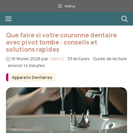
Aller
Menu
au
Menu
contenu
Que faire si votre couronne dentaire
avec pivot tombe : conseils et
solutions rapides
16 février 2026
par
Claire D.
·
33 lectures
·
Durée de lecture
: environ 14 minutes
Appareils Dentaires