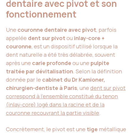
dentaire avec pivot et son
fonctionnement
Une
couronne dentaire avec pivot
, parfois
appelée
dent sur pivot
ou
inlay-core +
couronne
, est un dispositif utilisé lorsque la
dent naturelle a été très délabrée, souvent
après une
carie profonde
ou une
pulpite
traitée par dévitalisation
. Selon la définition
donnée par le
cabinet du Dr Kamioner,
chirurgien-dentiste à Paris
, une
dent sur pivot
correspond à l’ensemble constitué du tenon
(inlay-core) logé dans la racine et de la
couronne recouvrant la partie visible
.
Concrètement, le pivot est une
tige
métallique