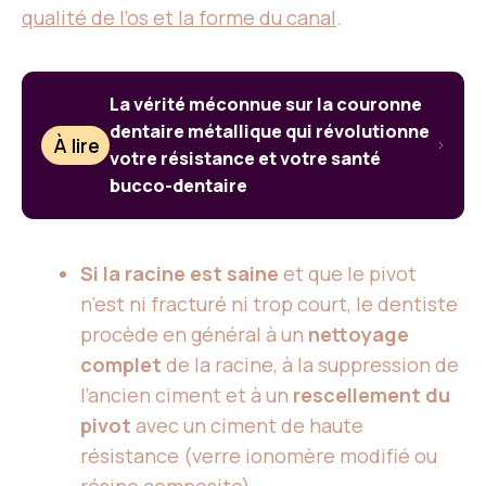
qualité de l’os et la forme du canal
.
La vérité méconnue sur la couronne
dentaire métallique qui révolutionne
À lire
votre résistance et votre santé
bucco-dentaire
Si la racine est saine
et que le pivot
n’est ni fracturé ni trop court, le dentiste
procède en général à un
nettoyage
complet
de la racine, à la suppression de
l’ancien ciment et à un
rescellement du
pivot
avec un ciment de haute
résistance (verre ionomère modifié ou