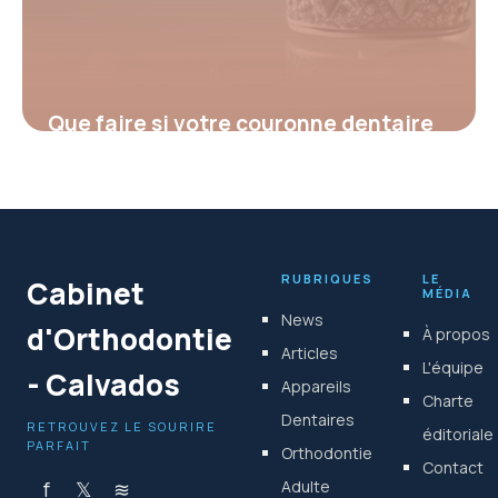
Que faire si votre couronne dentaire
avec pivot tombe : conseils et
solutions rapides
16 février 2026
RUBRIQUES
LE
Cabinet
MÉDIA
News
d'Orthodontie
À propos
Articles
L'équipe
- Calvados
Appareils
Charte
Dentaires
RETROUVEZ LE SOURIRE
éditoriale
PARFAIT
Orthodontie
Contact
f
𝕏
≋
Adulte