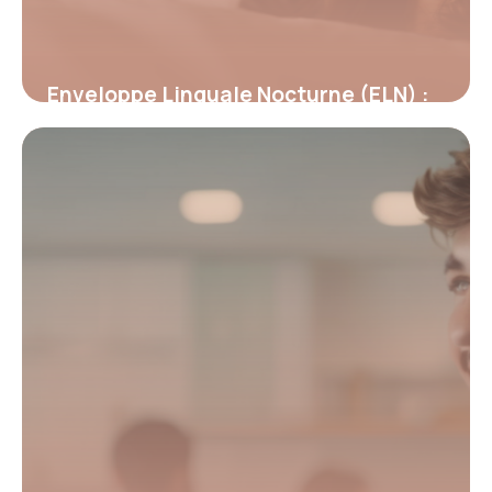
Enveloppe Linguale Nocturne (ELN) :
Révolution dans la rééducation
orthodontique
19 mai 2026