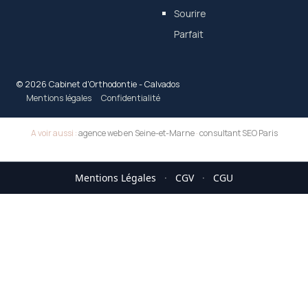
Sourire
Parfait
© 2026 Cabinet d'Orthodontie - Calvados
Mentions légales
Confidentialité
A voir aussi :
agence web en Seine-et-Marne
·
consultant SEO Paris
Mentions Légales
·
CGV
·
CGU