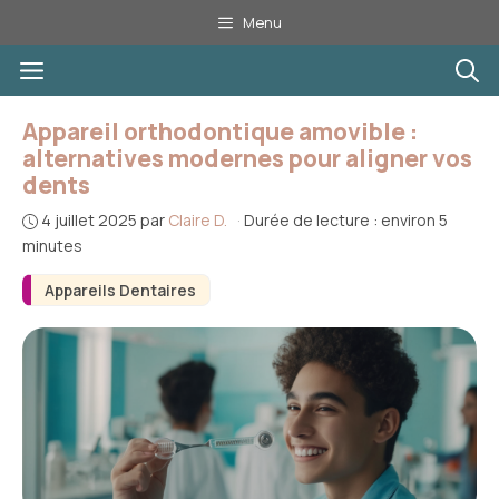
Aller
Menu
au
Menu
contenu
Appareil orthodontique amovible :
alternatives modernes pour aligner vos
dents
4 juillet 2025
par
Claire D.
·
Durée de lecture : environ 5
minutes
Appareils Dentaires