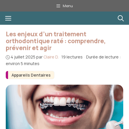
Aller
Menu
au
Menu
contenu
Les enjeux d’un traitement
orthodontique raté : comprendre,
prévenir et agir
4 juillet 2025
par
Claire D.
·
19 lectures
·
Durée de lecture :
environ 5 minutes
Appareils Dentaires