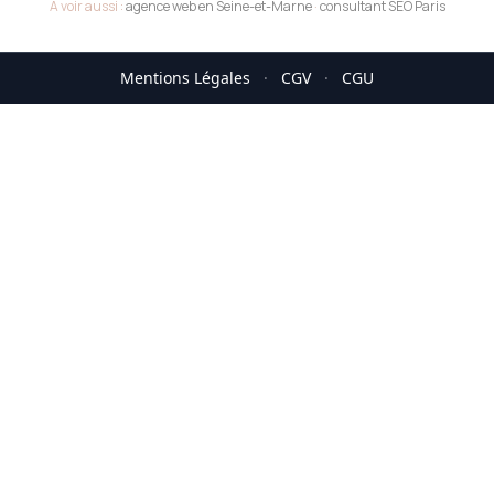
A voir aussi :
agence web en Seine-et-Marne
·
consultant SEO Paris
Mentions Légales
·
CGV
·
CGU