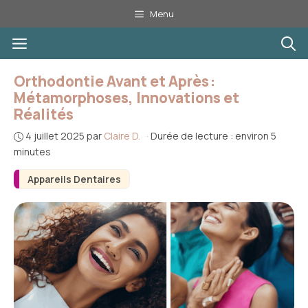
Aller
Menu
au
Menu
contenu
Orthodontie Avant et Après :
Métamorphoses, Innovations et
Réalités
4 juillet 2025
par
Claire D.
·
Durée de lecture : environ 5
minutes
Appareils Dentaires