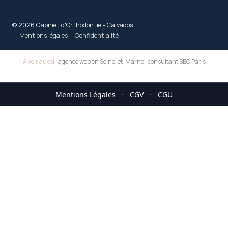
© 2026 Cabinet d'Orthodontie - Calvados
Mentions légales
Confidentialité
A voir aussi :
agence web en Seine-et-Marne
·
consultant SEO Paris
Mentions Légales
·
CGV
·
CGU