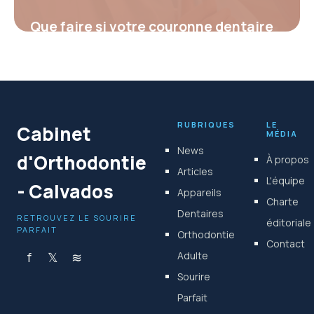
Que faire si votre couronne dentaire
tombe : causes et solutions
essentielles
19 février 2026
RUBRIQUES
LE
Cabinet
MÉDIA
News
d'Orthodontie
À propos
Articles
L'équipe
- Calvados
Appareils
Charte
Dentaires
RETROUVEZ LE SOURIRE
éditoriale
PARFAIT
Orthodontie
Contact
f
𝕏
≋
Adulte
Sourire
Parfait