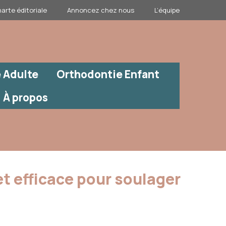
arte éditoriale
Annoncez chez nous
L’équipe
 Adulte
Orthodontie Enfant
À propos
et efficace pour soulager