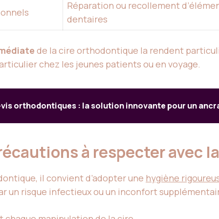
Réparation ou recollement d’éléme
ionnels
dentaires
mmédiate
de la cire orthodontique la rendent parti
articulier chez les jeunes patients ou en voyage.
-vis orthodontiques : la solution innovante pour un ancr
récautions à respecter avec la
odontique, il convient d’adopter une
hygiène rigoureu
par un risque infectieux ou un inconfort supplémentair
 chaque manipulation de la cire