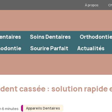
À propos
Ch
entaires
Soins Dentaires
Orthodontie
hodontie
Sourire Parfait
Actualités
dent cassée : solution rapide 
Appareils Dentaires
on 6 minutes