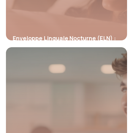
Enveloppe Linguale Nocturne (ELN) :
Révolution dans la rééducation
orthodontique
19 mai 2026