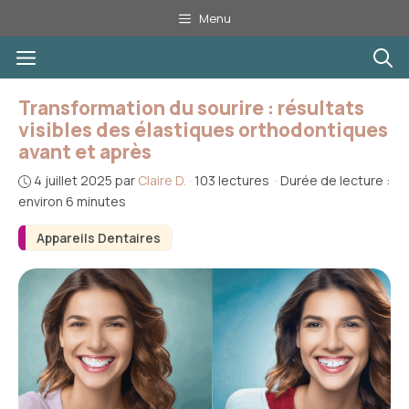
Aller
Menu
au
Menu
contenu
Transformation du sourire : résultats
visibles des élastiques orthodontiques
avant et après
4 juillet 2025
par
Claire D.
·
103 lectures
·
Durée de lecture :
environ 6 minutes
Appareils Dentaires