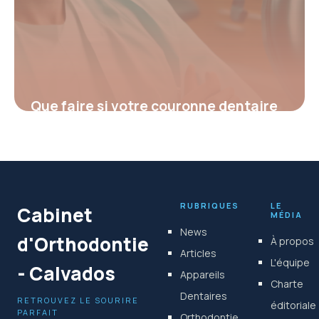
Que faire si votre couronne dentaire
tombe : causes et solutions
essentielles
19 février 2026
RUBRIQUES
LE
Cabinet
MÉDIA
News
d'Orthodontie
À propos
Articles
L'équipe
- Calvados
Appareils
Charte
Dentaires
RETROUVEZ LE SOURIRE
éditoriale
PARFAIT
Orthodontie