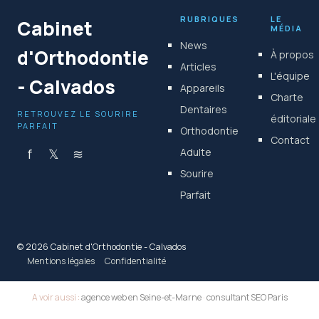
RUBRIQUES
LE
Cabinet
MÉDIA
News
d'Orthodontie
À propos
Articles
L'équipe
- Calvados
Appareils
Charte
Dentaires
RETROUVEZ LE SOURIRE
éditoriale
PARFAIT
Orthodontie
Contact
f
𝕏
≋
Adulte
Sourire
Parfait
© 2026 Cabinet d'Orthodontie - Calvados
Mentions légales
Confidentialité
A voir aussi :
agence web en Seine-et-Marne
·
consultant SEO Paris