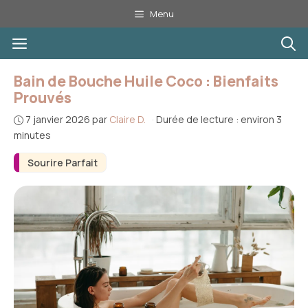
Aller
Menu
au
Menu
contenu
Bain de Bouche Huile Coco : Bienfaits
Prouvés
7 janvier 2026
par
Claire D.
·
Durée de lecture : environ 3
minutes
Sourire Parfait