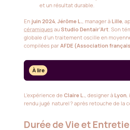
et un résultat durable.
En
juin 2024
,
Jérôme L.
, manager à
Lille
, a
céramiques
au
Studio Dentair’Art
. Son té
globale d’un traitement oscille en moyen
compilées par
AFDE (Association français
À lire
L’expérience de
Claire L.
, designer à
Lyon
,
rendu jugé naturel ? après retouche de la 
Durée de Vie et Entreti