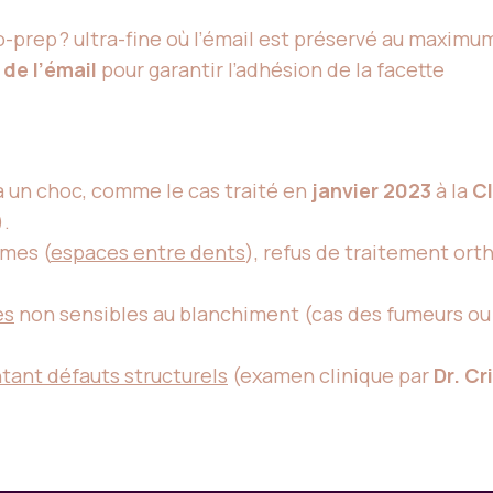
-prep ? ultra-fine où l’émail est préservé au maximu
de l’émail
pour garantir l’adhésion de la facette
à un choc, comme le cas traité en
janvier 2023
à la
Cl
).
èmes (
espaces entre dents
), refus de traitement ort
es
non sensibles au blanchiment (cas des fumeurs ou 
tant défauts structurels
(examen clinique par
Dr. C