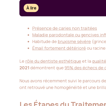
À lire
Présence de caries non traitées
Maladie parodontale ou gencives i
Habitude de
bruxisme sévère
(grinc
Émail fortement détérioré
ou racine
Le
rôle du dentiste esthétique
et la
qualit
2021
démontrent que
95% des échecs de c
Nous avons récemment suivi le parcours d
ont retrouvé une homogénéité et une brillan
Les Étapes du Traiteme