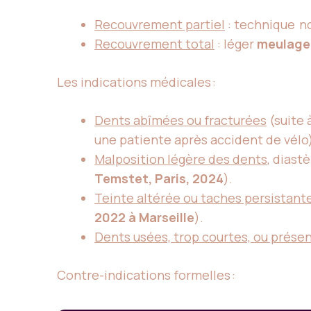
Recouvrement partiel
: technique no
Recouvrement total
: léger
meulage 
Les indications médicales :
Dents abîmées ou fracturées
(suite 
une patiente après accident de vélo
Malposition légère des dents
, diast
Temstet, Paris, 2024
).
Teinte altérée ou taches persistant
2022 à Marseille
).
Dents usées, trop courtes, ou présen
Contre-indications formelles :