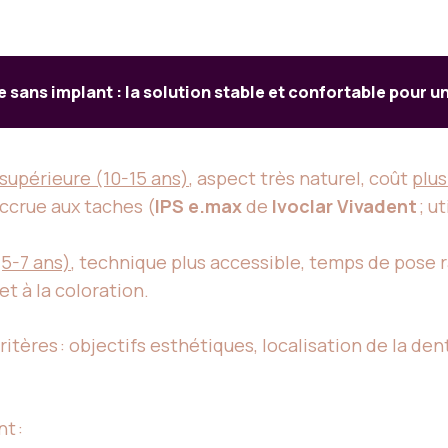
e sans implant : la solution stable et confortable pour u
 supérieure (10-15 ans)
, aspect très naturel, coût
plus
ccrue aux taches (
IPS e.max
de
Ivoclar Vivadent
; u
5-7 ans)
, technique plus accessible, temps de pose 
et à la coloration.
itères : objectifs esthétiques, localisation de la den
t :