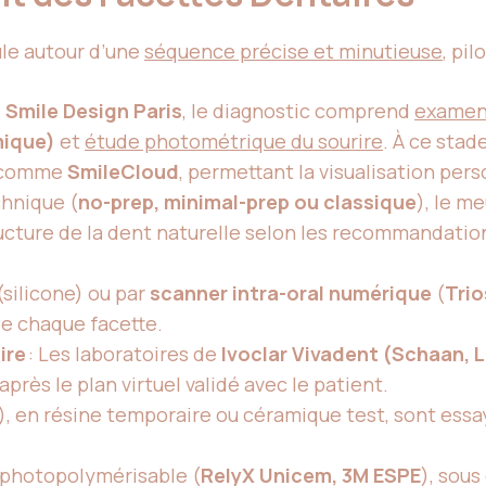
ule autour d’une
séquence précise et minutieuse
, pi
 Smile Design Paris
, le diagnostic comprend
examen 
mique)
et
étude photométrique du sourire
. À ce stade
comme
SmileCloud
, permettant la visualisation per
chnique (
no-prep, minimal-prep ou classique
), le me
ructure de la dent naturelle selon les recommandati
silicone) ou par
scanner intra-oral numérique
(
Trio
de chaque facette.
ire
: Les laboratoires de
Ivoclar Vivadent (Schaan, 
après le plan virtuel validé avec le patient.
, en résine temporaire ou céramique test, sont essa
f photopolymérisable (
RelyX Unicem, 3M ESPE
), sous