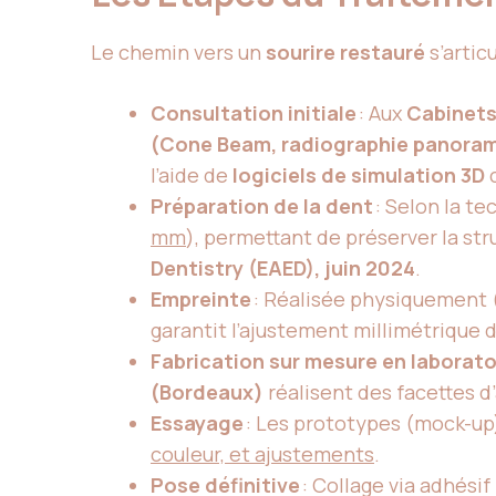
Le chemin vers un
sourire restauré
s’artic
Consultation initiale
: Aux
Cabinets
(Cone Beam, radiographie panora
l’aide de
logiciels de simulation 3D
Préparation de la dent
: Selon la te
mm
), permettant de préserver la st
Dentistry (EAED), juin 2024
.
Empreinte
: Réalisée physiquement (
garantit l’ajustement millimétrique 
Fabrication sur mesure en laborato
(Bordeaux)
réalisent des facettes d’
Essayage
: Les prototypes (mock-up)
couleur, et ajustements
.
Pose définitive
: Collage via adhési