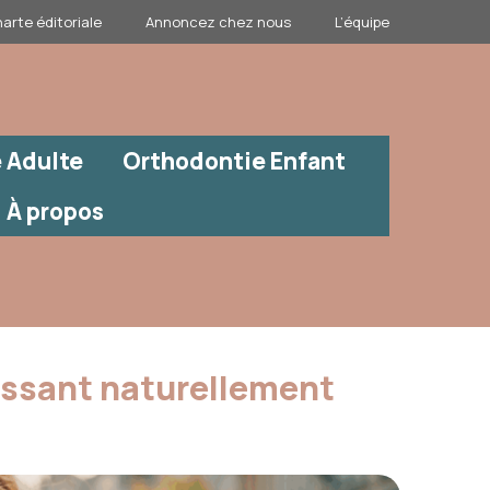
arte éditoriale
Annoncez chez nous
L’équipe
 Adulte
Orthodontie Enfant
À propos
issant naturellement