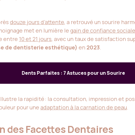
près
douze jours d’attente
, a retrouvé un sourire har
moignage met en lumière le
gain de confiance social
ne entre
10 et 21 jours
, avec un taux de satisfaction su
e de dentisterie esthétique)
en
2023
.
Dents Parfaites : 7 Astuces pour un Sourire
 illustre la rapidité : la consultation, impression et p
couleur pour une
adaptation à la carnation de peau
.
en des Facettes Dentaires