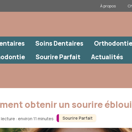
À propos
Ch
entaires
Soins Dentaires
Orthodontie
hodontie
Sourire Parfait
Actualités
mment obtenir un sourire éblou
Sourire Parfait
lecture : environ 11 minutes