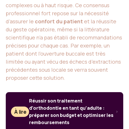
complexes ou à haut risque. Ce consensus
professionnel fort repose sur la nécessité
d’assurer le
confort du patient
et la réussite
du geste opératoire, même si la littérature
scientifique n’a pas établi de recommandations
précises pour chaque cas. Par exemple, un
patient dont l’ouverture buccale est très
limitée ou ayant vécu des échecs d’extractions
précédentes sous locale se verra souvent
proposer cette solution.
Réussir son traitement
d’orthodontie en tant qu’adulte :
À lire
préparer son budget et optimiser les
remboursements