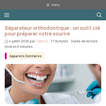
Aller
Menu
au
Menu
contenu
Séparateur orthodontique : un outil clé
pour préparer votre sourire
4 juillet 2025
par
Claire D.
·
77 lectures
·
Durée de lecture :
environ 6 minutes
Appareils Dentaires