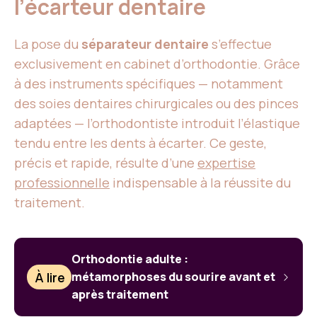
l’écarteur dentaire
La pose du
séparateur dentaire
s’effectue
exclusivement en cabinet d’orthodontie. Grâce
à des instruments spécifiques — notamment
des soies dentaires chirurgicales ou des pinces
adaptées — l’orthodontiste introduit l’élastique
tendu entre les dents à écarter. Ce geste,
précis et rapide, résulte d’une
expertise
professionnelle
indispensable à la réussite du
traitement.
Orthodontie adulte :
À lire
métamorphoses du sourire avant et
après traitement