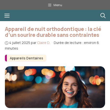
Aller
Menu
au
Menu
contenu
Appareil de nuit orthodontique : la clé
d’un sourire durable sans contraintes
4 juillet 2025
par
Claire D.
·
Durée de lecture : environ 6
minutes
Appareils Dentaires