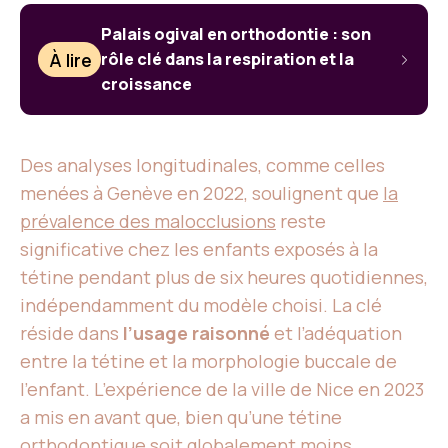
Palais ogival en orthodontie : son
À lire
rôle clé dans la respiration et la
croissance
Des analyses longitudinales, comme celles
menées à Genève en 2022, soulignent que
la
prévalence des malocclusions
reste
significative chez les enfants exposés à la
tétine pendant plus de six heures quotidiennes,
indépendamment du modèle choisi. La clé
réside dans
l’usage raisonné
et l’adéquation
entre la tétine et la morphologie buccale de
l’enfant. L’expérience de la ville de Nice en 2023
a mis en avant que, bien qu’une tétine
orthodontique soit globalement moins