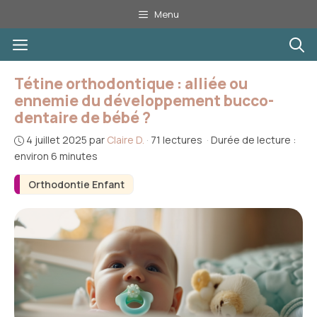
Aller
Menu
au
Menu
contenu
Tétine orthodontique : alliée ou
ennemie du développement bucco-
dentaire de bébé ?
4 juillet 2025
par
Claire D.
·
71 lectures
·
Durée de lecture :
environ 6 minutes
Orthodontie Enfant