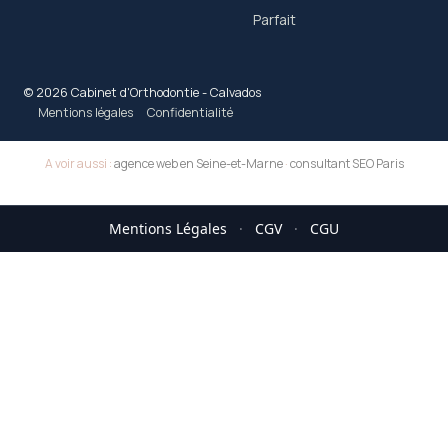
Parfait
© 2026 Cabinet d'Orthodontie - Calvados
Mentions légales
Confidentialité
A voir aussi :
agence web en Seine-et-Marne
·
consultant SEO Paris
Mentions Légales
·
CGV
·
CGU