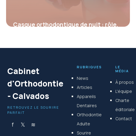
Casque orthodontique de nuit : rôle,
fonctionnement et bénéfices réels
4 juillet 2025
RUBRIQUES
LE
Cabinet
MÉDIA
News
d'Orthodontie
À propos
Articles
L'équipe
- Calvados
Appareils
Charte
Dentaires
RETROUVEZ LE SOURIRE
éditoriale
PARFAIT
Orthodontie
Contact
f
𝕏
≋
Adulte
Sourire