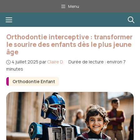
Aller
Menu
au
Menu
contenu
Orthodontie interceptive : transformer
le sourire des enfants dès le plus jeune
âge
4 juillet 2025
par
Claire D.
·
Durée de lecture : environ 7
minutes
Orthodontie Enfant