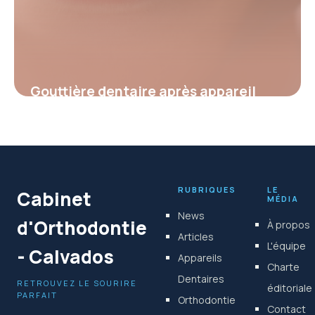
Gouttière dentaire après appareil
orthodontique : un pilier pour
préserver votre nouveau sourire
4 juillet 2025
RUBRIQUES
LE
Cabinet
MÉDIA
News
d'Orthodontie
À propos
Articles
L'équipe
- Calvados
Appareils
Charte
Dentaires
RETROUVEZ LE SOURIRE
éditoriale
PARFAIT
Orthodontie
Contact