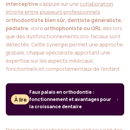
interceptive
s’appuie sur une
collaboration
étroite entre plusieurs professionnels
:
orthodontiste bien sûr, dentiste généraliste,
pédiatre
, voire
orthophoniste ou ORL
dès lors
que des dysfonctionnements oro-faciaux sont
détectés. Cette synergie permet une approche
globale, chaque spécialiste apportant une
expertise sur les aspects médicaux,
fonctionnels et comportementaux de l’enfant.
Faux palais en orthodontie :
À lire
fonctionnement et avantages pour
la croissance dentaire