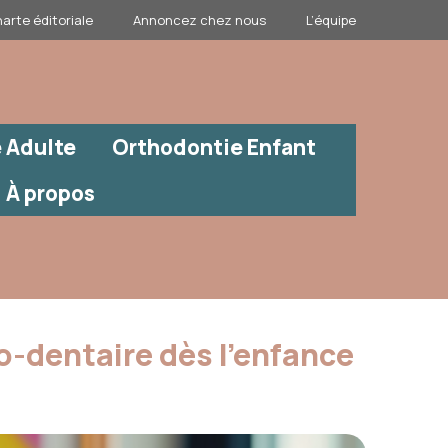
arte éditoriale
Annoncez chez nous
L’équipe
 Adulte
Orthodontie Enfant
À propos
o-dentaire dès l’enfance