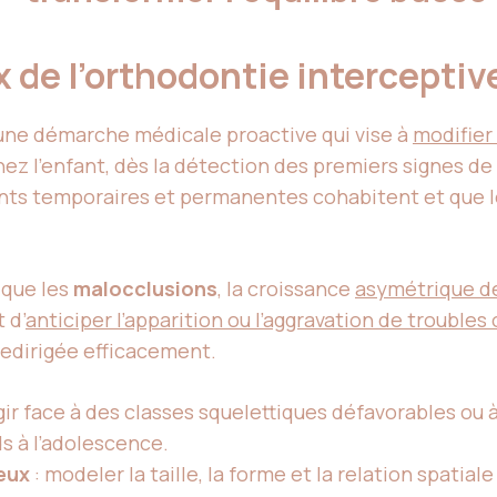
 de l’orthodontie interceptiv
 une démarche médicale proactive qui vise à
modifier 
 l’enfant, dès la détection des premiers signes de d
ents temporaires et permanentes cohabitent et que 
 que les
malocclusions
, la croissance
asymétrique de
 d’
anticiper l’apparition ou l’aggravation de troubles
redirigée efficacement.
gir face à des classes squelettiques défavorables ou à
ds à l’adolescence.
eux
: modeler la taille, la forme et la relation spatia