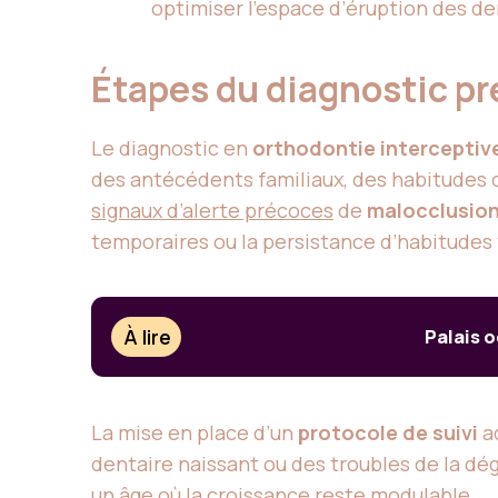
optimiser l’espace d’éruption des dent
Étapes du diagnostic pr
Le diagnostic en
orthodontie interceptiv
des antécédents familiaux, des habitudes o
signaux d’alerte précoces
de
malocclusio
temporaires ou la persistance d’habitudes t
À lire
Palais o
La mise en place d’un
protocole de suivi
ad
dentaire naissant ou des troubles de la dég
un âge où la croissance reste modulable.