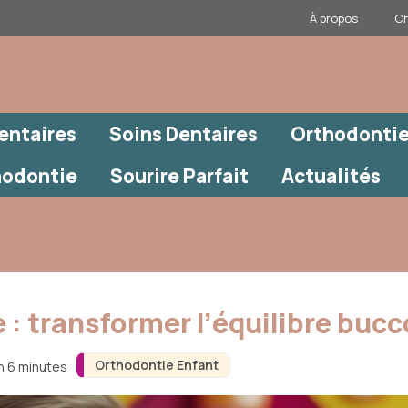
À propos
Ch
entaires
Soins Dentaires
Orthodontie
hodontie
Sourire Parfait
Actualités
 : transformer l’équilibre bucc
Orthodontie Enfant
on 6 minutes