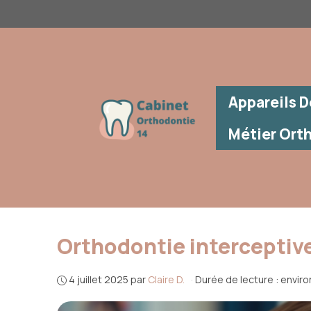
Aller
au
contenu
Appareils D
Métier Ort
Orthodontie interceptive
4 juillet 2025
par
Claire D.
·
Durée de lecture : envir