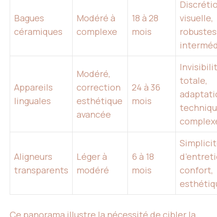
Discréti
Bagues
Modéré à
18 à 28
visuelle,
céramiques
complexe
mois
robustes
interméd
Invisibili
Modéré,
totale,
Appareils
correction
24 à 36
adaptati
linguales
esthétique
mois
techniq
avancée
complex
Simplici
Aligneurs
Léger à
6 à 18
d’entreti
transparents
modéré
mois
confort,
esthétiq
Ce panorama illustre la nécessité de cibler la