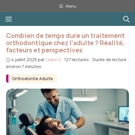
Aller
Menu
au
Menu
contenu
Combien de temps dure un traitement
orthodontique chez l’adulte ? Réalité,
facteurs et perspectives
4 juillet 2025
par
Claire D.
·
127 lectures
·
Durée de lecture :
environ 7 minutes
Orthodontie Adulte