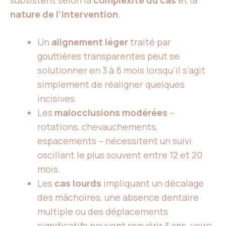
subsistent selon la
complexité du cas
et la
nature de l’intervention
.
Un
alignement léger
traité par
gouttières transparentes peut se
solutionner en 3 à 6 mois lorsqu’il s’agit
simplement de réaligner quelques
incisives.
Les
malocclusions modérées
–
rotations, chevauchements,
espacements – nécessitent un suivi
oscillant le plus souvent entre 12 et 20
mois.
Les
cas lourds
impliquant un décalage
des mâchoires, une absence dentaire
multiple ou des déplacements
significatifs peuvent requérir 3 ans, voire