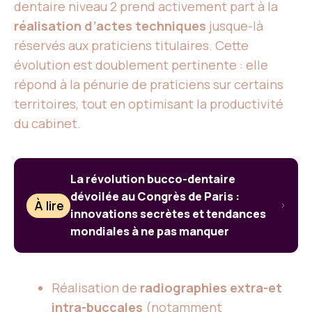
dentaire niveau 2 prend activement part à la
réalisation d’actes techniques
jusque-là
réservés aux praticiens titulaires. Cette
évolution est doublement pertinente : elle
répond à la pénurie de praticiens sur certains
territoires, tout en optimisant la productivité
du cabinet.
La révolution bucco-dentaire
dévoilée au Congrès de Paris :
À lire
innovations secrètes et tendances
mondiales à ne pas manquer
Réalisation de
radiographies extra-et
intra-buccales
(notamment