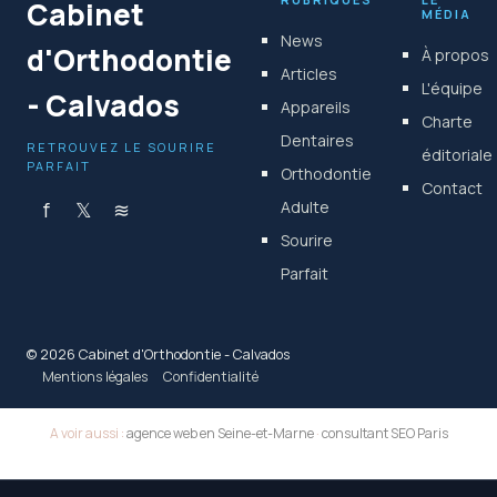
Cabinet
MÉDIA
News
d'Orthodontie
À propos
Articles
L'équipe
- Calvados
Appareils
Charte
Dentaires
RETROUVEZ LE SOURIRE
éditoriale
PARFAIT
Orthodontie
Contact
f
𝕏
≋
Adulte
Sourire
Parfait
© 2026 Cabinet d'Orthodontie - Calvados
Mentions légales
Confidentialité
A voir aussi :
agence web en Seine-et-Marne
·
consultant SEO Paris