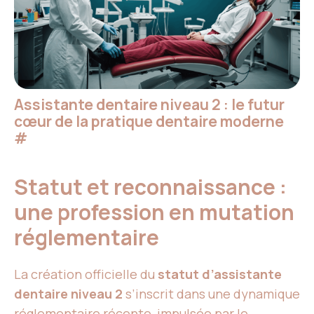
Assistante dentaire niveau 2 : le futur
cœur de la pratique dentaire moderne
#
Statut et reconnaissance :
une profession en mutation
réglementaire
La création officielle du
statut d’assistante
dentaire niveau 2
s’inscrit dans une dynamique
réglementaire récente, impulsée par le