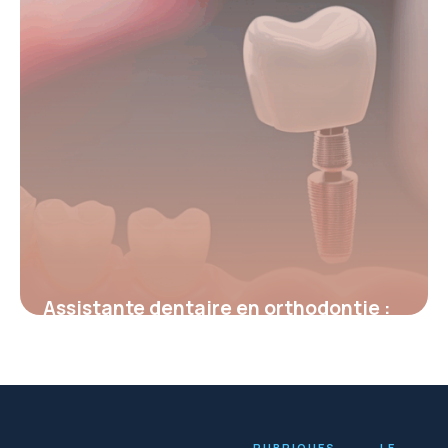
Assistante dentaire en orthodontie :
un pilier discret au cœur du cabinet
dentaire
4 juillet 2025
RUBRIQUES
LE