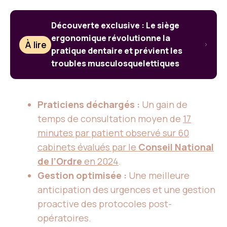
Découverte exclusive : Le siège
ergonomique révolutionne la
À lire
pratique dentaire et prévient les
troubles musculosquelettiques
Praticiens déchargés :
Un gain de
temps de consultation moyen de
17
minutes par patient observé sur 60
cabinets évalués par le
Conseil National
de l’Ordre
en 2024
.
Gestion optimisée :
Une meilleure
anticipation des urgences et une gestion
proactive des protocoles post-
opératoires.