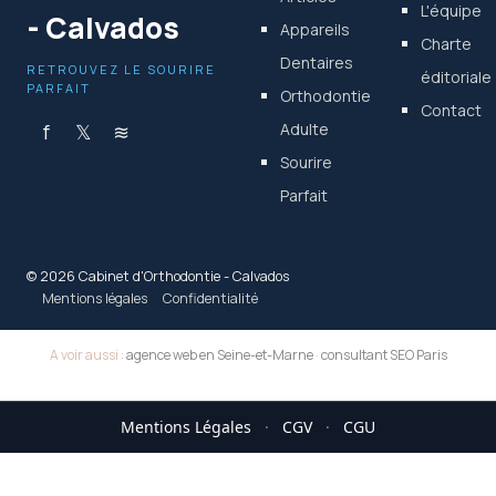
L'équipe
- Calvados
Appareils
Charte
Dentaires
RETROUVEZ LE SOURIRE
éditoriale
PARFAIT
Orthodontie
Contact
f
𝕏
≋
Adulte
Sourire
Parfait
© 2026 Cabinet d'Orthodontie - Calvados
Mentions légales
Confidentialité
A voir aussi :
agence web en Seine-et-Marne
·
consultant SEO Paris
Mentions Légales
·
CGV
·
CGU