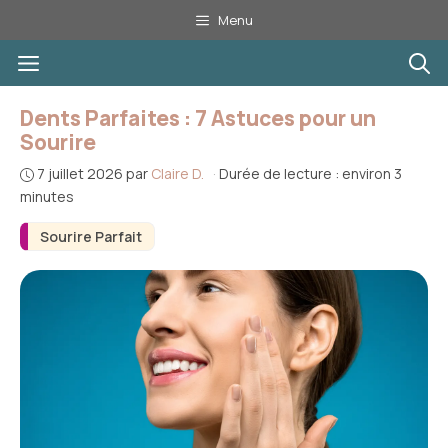
Aller
Menu
au
Menu
contenu
Dents Parfaites : 7 Astuces pour un
Sourire
7 juillet 2026
par
Claire D.
·
Durée de lecture : environ 3
minutes
Sourire Parfait