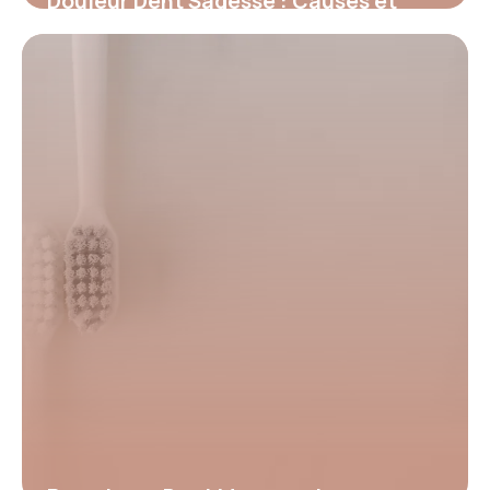
Douleur Dent Sagesse : Causes et
Traitements
29 juin 2026