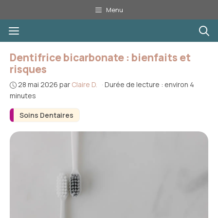
Aller
Menu
au
Menu
contenu
Dentifrice bicarbonate : bienfaits et
risques
28 mai 2026
par
Claire D.
·
Durée de lecture : environ 4
minutes
Soins Dentaires