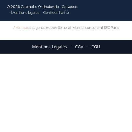
© 2026 Cabinet d'Orthodontie - Calvados
Mentions légales
Confidentialité
A voir aussi :
agence web en Seine-et-Marne
·
consultant SEO Paris
Mentions Légales
·
CGV
·
CGU