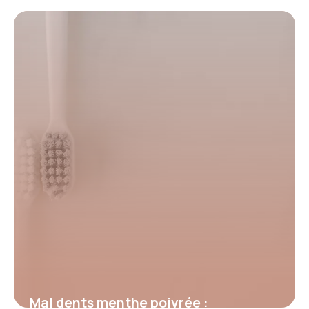
solutions
5 juillet 2026
Mal dents menthe poivrée :