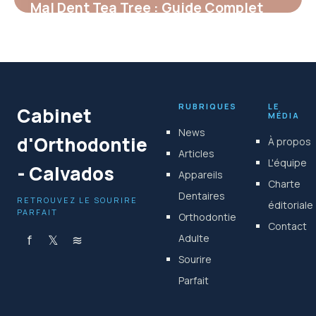
Mal Dent Tea Tree : Guide Complet
2026
26 juin 2026
RUBRIQUES
LE
Cabinet
MÉDIA
News
d'Orthodontie
À propos
Articles
L'équipe
- Calvados
Appareils
Charte
Dentaires
RETROUVEZ LE SOURIRE
éditoriale
PARFAIT
Orthodontie
Contact
f
𝕏
≋
Adulte
Sourire
Parfait