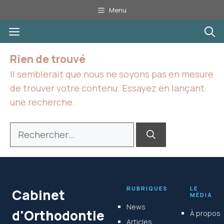
Aller
Menu
au
Menu
contenu
Rien de trouvé
Il semblerait que nous ne soyons pas en mesure
de trouver votre contenu. Essayez en lançant
une recherche.
Rechercher :
RUBRIQUES
LE
Cabinet
MÉDIA
News
d'Orthodontie
À propos
Articles