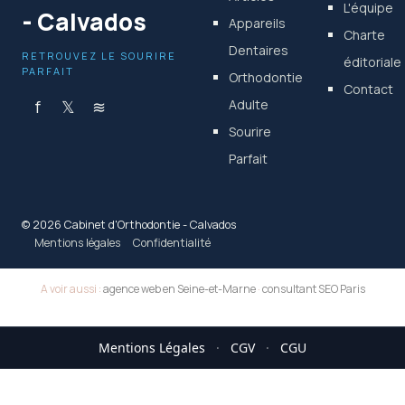
L'équipe
- Calvados
Appareils
Charte
Dentaires
RETROUVEZ LE SOURIRE
éditoriale
PARFAIT
Orthodontie
Contact
f
𝕏
≋
Adulte
Sourire
Parfait
© 2026 Cabinet d'Orthodontie - Calvados
Mentions légales
Confidentialité
A voir aussi :
agence web en Seine-et-Marne
·
consultant SEO Paris
Mentions Légales
·
CGV
·
CGU